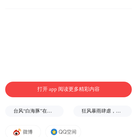
美好日子来自哪里？蒸腾局面来自哪里？锦
绣前程来自哪里？来自国民的勤劳，来自时
代的不断开放，也来自制度优势和制度驱动
力。但是，应该清醒地看到，中国仍处于并
将长期处于社会主义初级阶段的基本国情没
有变，实现13亿多人共同富裕任重道远。坚
持抓好发展这个第一要务，不断开拓生产发
打开 app 阅读更多精彩内容
展、生活富裕、生态良好的文明发展道路，
为实现全体人民共同富裕而不懈努力;我们必
台风“白海豚”在浙江玉环登陆，大片树木被吹倒
狂风暴雨肆虐，台州一家电厂遭受猛烈冲击
须坚持改革创新，应历史前进的要求，坚定
不移全面深化改革，推动中国始终走在时代