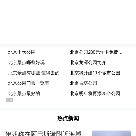
开弓没有回头箭，骨头再难啃也要啃。全面
深化改革能否达到预期，能不能推动我国进
入美好未来，能不能让民众满意，取决于改
革的成色，更取决于改革行动，“凡是议定的
事要分头落实，不折不扣抓出成效”，“看准
了的事情，就要拿出政治勇气来，坚定不移
干”。既然十八届三中全会出台的相关决定已
经为全面深化改革确立了时间表和路线路，
既然中央全面深化改革领导小组已经召开五
次会议更是明确了具体的方向和细节，改革
热点新闻
就须胆子大，步子稳。有了持续改革的动力
和行动，我们对未来就会更有信心。
伊朗称在阿巴斯港附近海域