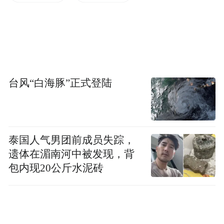
前列。
今年是十八届三中全会提出全面深化改革的
元年，要真枪真刀推进改革，为今后几年改
革开好头。从1月22日下午到9月29日，8个月
台风“白海豚”正式登陆
时间，中央全面深化改革领导小组已经召开
五次会议。除了第一次会议是建章立制，其
余四次会议所涉及的改革命题宏大、有分
泰国人气男团前成员失踪，
量、关乎全局，且为公众所深切关注，从司
遗体在湄南河中被发现，背
法体制改革、财税体制改革到户籍制度改
包内现20公斤水泥砖
革，再到央企高管薪酬改革、农村土地承包
经营权流转，莫不如此。这足以说明，全面
深化改革正在蹄疾步稳的征途之中。