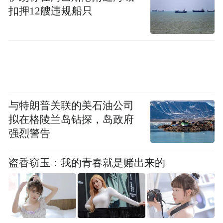
扣押12艘违规船只
对于国民来说，权利意识更加勃勃生机，对
生活品质追求更高。公民当家作主了，生活
改善了，享有的公共服务更充裕了，不断实
现宪法规定的各种权利，公民才更有尊严。
可以乐观判断，十八大报告所倡导的富强、
与特朗普关联的美石油公司
民主、文明、和谐，自由、平等、公正、法
拟在格陵兰岛钻探，岛政府
治，以及爱国、敬业、诚信、友善等社会主
强烈警告
义核心价值理念，逐渐变得生动，国民就活
盗香窃玉：我的青春就是赌出来的
得更有底气，国泰民安就是最大的喜庆。