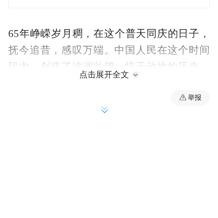
65年峥嵘岁月稠，在这个普天同庆的日子，
抚今追昔，感叹万端。中国人民在这个时间
段内，创造了波澜壮阔、惊天动地的历史。
点击展开全文
从填不饱肚皮，到食不厌精脍不厌细；从“一
举报
辆汽车、一架飞机、一辆坦克、一辆拖拉机
都不能造”，到承载着几代人梦想的大飞机即
将实现首飞；从工业基础薄弱、经济陷于停
滞，到稳坐世界制造业大国的头把交椅；从
“蛟龙深潜”到“嫦娥探月”，再到驰名世界的
高铁名片……我们有理由自豪。一个充满生
机的中国，一个充满希望的中国，已经巍然
屹立在世界的东方。