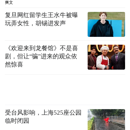
爽文
复旦网红留学生王水牛被曝
玩弄女性，胡锡进发声
《欢迎来到龙餐馆》不是喜
剧，但让“骗”进来的观众依
然惊喜
受台风影响，上海525座公园
临时闭园