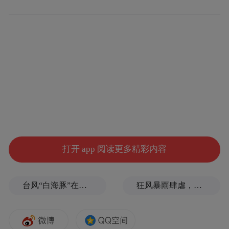
鲜血液和动力，助推中华腾飞。
“潮平两岸阔，风正一帆悬”。“中国快车”正
满载13亿人的“中国梦”，迎着大发展、大融
合、大变革的时代潮流，以无比豪迈、自信
的新姿态向前驰骋！
（作者为中国国际问题研究院发展中国家研
打开 app 阅读更多精彩内容
究所所长）
台风“白海豚”在浙江玉环登陆，大片树木被吹倒
狂风暴雨肆虐，台州一家电厂遭受猛烈冲击