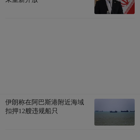
伊朗称在阿巴斯港附近海域
扣押12艘违规船只