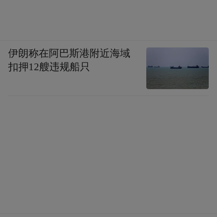
伊朗称在阿巴斯港附近海域
扣押12艘违规船只