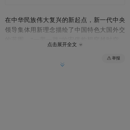
在中华民族伟大复兴的新起点，新一代中央
领导集体用新理念描绘了中国特色大国外交
的蓝图。“一带一路”的宏伟构想穿越时空，
点击展开全文
双翼齐飞；“正确义利观”凸显了中国的大国
举报
胸怀与担当；“亲、诚、惠、融”的周边外交
理念释放出中国富邻、睦邻、安邻的善意与
真诚；“命运共同体”“利益共同体”许下了与
发展中国家永做好兄弟、好朋友、好伙伴的
承诺，彰显中国重情义、讲道义的民族品
格；“新型大国关系”表明中国坚持大国不冲
突、不对抗、相互尊重、合作共赢的主张。
这一系列新理念、新构想为中国发展注入新