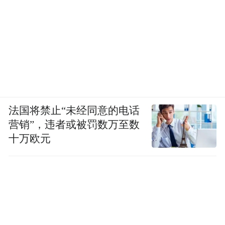
逐一得到超常安置，如一名已不符合任职资
格的当年参选人，后来也安排了一个职位。
作为网贴所指的唯一具名主角，如今已经转
任岚县县委书记的薄宇新参与“公推”的有关
问题，以及网贴特别讲了薄宇新的许多细
法国将禁止“未经同意的电话
节，本报记者通过正式渠道向薄本人求证，
营销”，违者或被罚数万至数
并表明已经采访到一些可以部分证实网贴内
十万欧元
容的信息。薄通过岚县县委宣传部长委婉表
示不便回应，没有做出驳斥。
据记者了解，大土河焦化有限责任公司董事