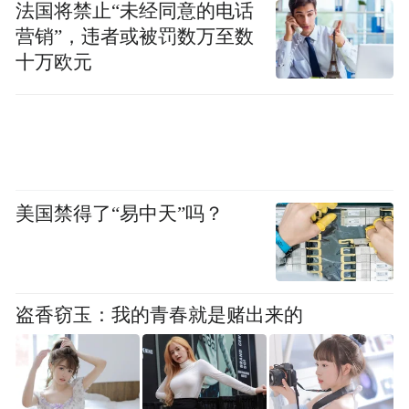
按照公推程序，由13位市委常委投票从这16
法国将禁止“未经同意的电话
人中确定8位县长。
营销”，违者或被罚数万至数
十万欧元
这位官员向本报记者表示，据他所知，在这
一环节，“送礼”的水平已经达到约100万元人
民币。
美国禁得了“易中天”吗？
该官员讲到的一个插曲是，有的最后竞选者
认为常委都已经在“四大班子”环节送过了，
不想再出那么多，但有常委向他们明确表
盗香窃玉：我的青春就是赌出来的
示，一把归一把，但也有的四大班子成员和
市委常委没有收，或参选者不敢送。