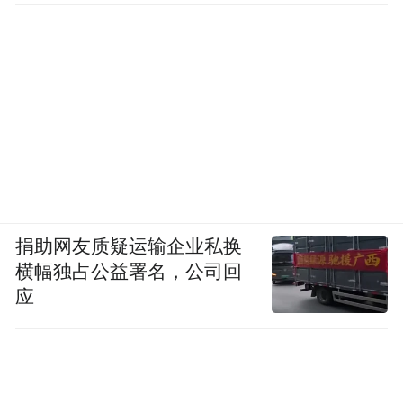
的现任干部。吕梁组织部门某熟悉组织工作
的人士说，丁雪峰至少错过了两次升职机
会。
据他们介绍，丁雪峰在任吕梁虽时间较长，
但其实并未真正融入吕梁的政商圈子。以至
于想到自己也必须送礼时，本地都没有企业
家主动资助他。经人介绍，丁雪峰方才找到
捐助网友质疑运输企业私换
两个山西孝义的商人进行资助，而其中一位
横幅独占公益署名，公司回
商人由于不愿资助，只出了50万元。而大多
应
数吕梁重要领导，都有自己的地盘，自己的
金主，不需要临时动意去“找钱”。