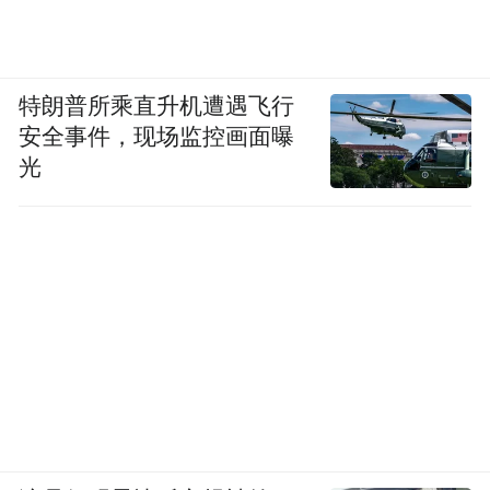
患。贾廷亮告诉这位干部，这是某省领导强
行让他担保的，而他和这名领导素无交往。
特朗普所乘直升机遭遇飞行
安全事件，现场监控画面曝
但该干部认为，贾廷亮注重营造身边的基层
光
的良好人际环境。
记者在吕梁市采访到上十多位的机关普通干
部都表示，贿赂公行在吕梁已经是一种文
化。即使在工团文宣这样的清苦和务虚部
门，“上一个小科长也得给同一办公室的同事
每人给三百五百元，大家都好意思要，已经
认为是应当的。”他们坦承，都给领导送过