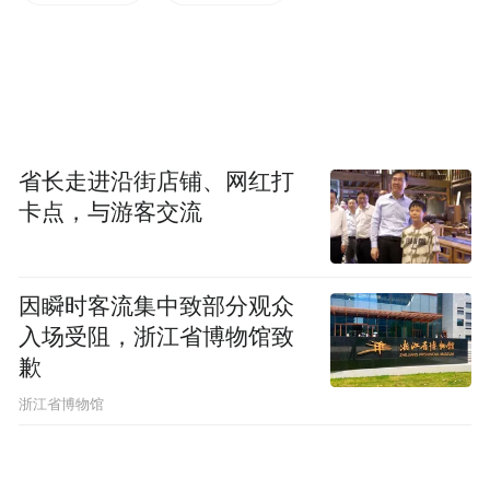
记者就此问题向山西省委组织部求证，希望
了解对网贴所指有关问题的调查情况，但截
至本报记者发稿时止，山西省委组织部未做
出正式回应。
省长走进沿街店铺、网红打
卡点，与游客交流
不过，在接受本报记者采访时，吕梁市委一
位不愿具名的官员表示，该次推选层次很
多，程序很严，但在严格的程序内，仍存在
因瞬时客流集中致部分观众
涉嫌贿选的有关行为。
入场受阻，浙江省博物馆致
歉
浙江省博物馆
他告诉记者，推选在吕梁13个市县区开展，
各县符合资格的参加推选的人先在乡科级干
部中投票。在此过程中，存在参选人请客吃