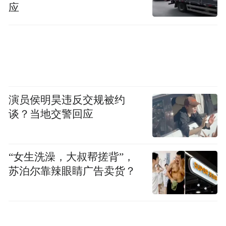
揽了“东川新城建设”中的多项工程，并将这
应
些工程转包他人。
薄宇新上任后，以维稳名义花费巨量财政支
出删贴，并将一名社会上的“删贴高手”以从
柳林县调来的名义安置进宣传部门成为正式
演员侯明昊违反交规被约
干部。
谈？当地交警回应
但因为该事件参与过和知情的人数太多，有
“女生洗澡，大叔帮搓背”，
同等或更高资历的干部怨望情绪严重，影响
苏泊尔靠辣眼睛广告卖货？
数年不能平息。据记者了解，吕梁市早已暗
中查到发贴人是谁，到2012年，吕梁市安排
该人成为市局一级负责人。另外的落选者也