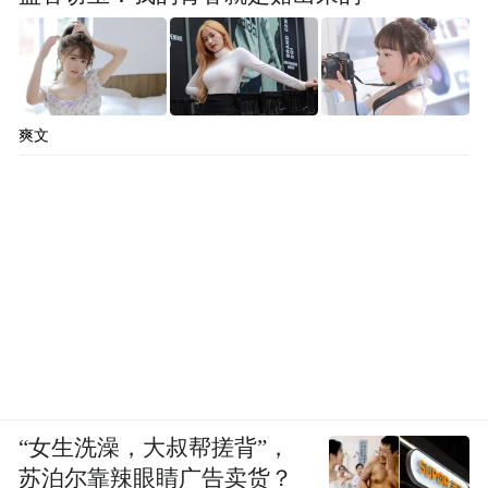
爽文
“女生洗澡，大叔帮搓背”，
苏泊尔靠辣眼睛广告卖货？