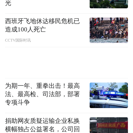
光
“黑金”来源牵涉多家企业
西班牙飞地休达移民危机已
9月3日、4日，记者分别向吕梁市委组织部现
造成100人死亡
任副部长、前任常务副部长（当时的回应
CCTV国际时讯
人）以及山西省委组织部干部监督处进行了
采访，前两人没有针对上述贿选情节做出否
定陈述。
为期一年、重拳出击！最高
“公推”中所涉嫌的“礼金”多来源于各类企
法、最高检、司法部，部署
专项斗争
业。网贴中实名提及的薄宇新，据本报记者
调查，其资助人是其在北京住所的一个邻
捐助网友质疑运输企业私换
居。薄宇新上任离石区区长后，该邻居曾承
横幅独占公益署名，公司回