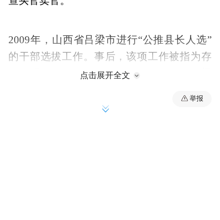
查买官卖官。
2009年，山西省吕梁市进行“公推县长人选”
的干部选拔工作。事后，该项工作被指为存
在一系列涉嫌贿选的行为。9月5日晚，吕梁
点击展开全文
市委有关负责人向本报记者表示，你们采访
举报
的2009年推选县长一事，事件发生时的市主
要领导现在正接受中纪委调查，我们现在不
便作出回应，以上级调查结果为准。
“公推县长”涉嫌“贿选”行为
2009年秋天，山西省吕梁市组织进行“13市县