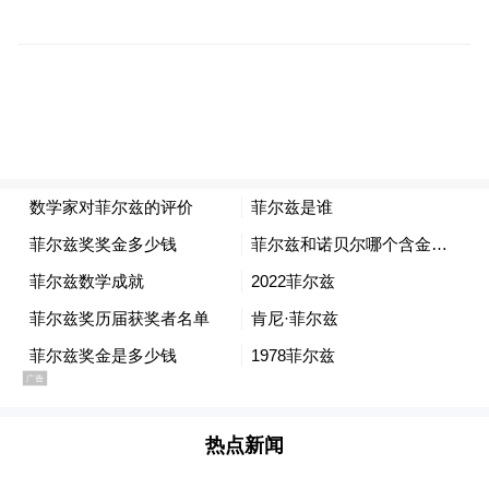
饭、送水杯的现象。经此过程筛选出的人，
再在吕梁个部门领导中投票推选，在这一轮
中，有人向投票人送1万元的银行卡，结果送
礼者胜出。胜出者参加“由外地专家组织的面
试”。
“但是面试下来，有一个人成绩突然从排名较
为靠后蹿升到第一。”上述官员向记者回忆。
在此之后，按照此次“公推工作”的程序，此
后要进行的吕梁四大班子成员考察环节。他
表示，在这一环节中，一般的行情是每人送
热点新闻
10万。在经过了这一环节后，还剩下16人。