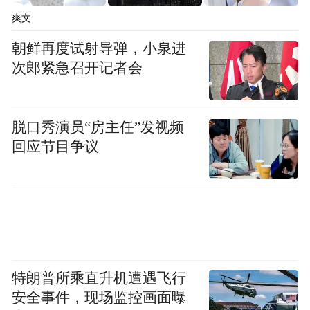
爽文
他认为曾任职于吕梁、目前已经接受组织审
查的聂春玉可能没有在这个事件中收钱，“我
朝鲜再度试射导弹，小泉进
次郎紧急召开记者会
几次试探过他，看样子聂确实没有收。”这位
官员说。
脱口秀演员“房主任”发视频
回应节目争议
此外，记者找到了一名有投票权的前市局级
干部，他隐讳地表达他收到过贿金，他强调
是因为不想得罪人。另一名有投票权的四大
班子成员表示：自己确实没收。“但我不排除
别人有收的情况。也可能是我名声在外，人
家没敢给我送。”
特朗普所乘直升机遭遇飞行
安全事件，现场监控画面曝