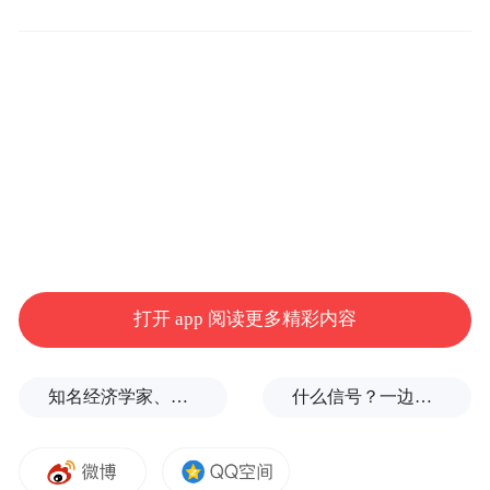
区公推县长人选”工作，进行干部选拔。推选
工作在吕梁13个市县区开展，最终选拔出了
区县领导干部若干。但是，此后，当地民间
舆论即指出“13市县区公推县长人选”的过程
中，存在贿选行为。
2009年底，曾有网贴爆料称，吕梁市离石区
原副书记薄宇新在此轮“选举”中花费达“两千
打开 app 阅读更多精彩内容
万元”。 该贴并未就其他14位最后竞选人和
其他7位竞选成功者的具体情况，但称其他人
知名经济学家、教育家、出版人高希均辞世，享年90岁
什么信号？一边金价大跌，一边各国央行一直买
的花费也都在千万级别。