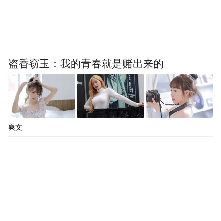
长贾廷亮被带走，可能牵涉吕梁市2009年“公
推县长人选”贿选一事。
2009年吕梁市的这次推选工作，显现出一个
盗香窃玉：我的青春就是赌出来的
鲜明的特点，即经济实力强的市县“推出”的
人选较多，经济实力相对较差的石楼县、方
山县均没有人选被“推出”，离石区则推出三
人，贾廷亮被指是众多出资人中的一位。
爽文
贾廷亮所在街道办的一位基层干部告诉记
者，贾廷亮一惯为人低调，和邢利斌相反，
贾不愿结交高官。今年邢利斌的联盛债务恶
化后，贾廷亮有50亿担保成为他的心头隐