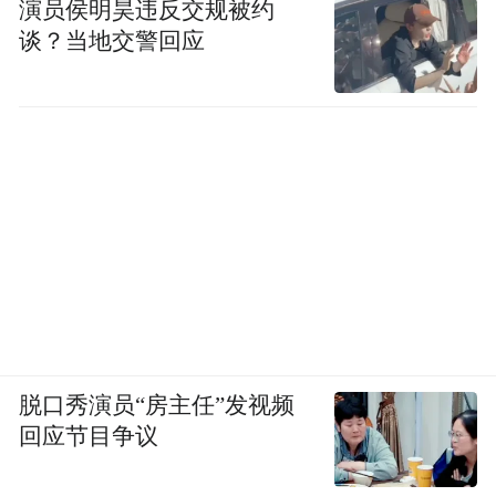
礼。
演员侯明昊违反交规被约
谈？当地交警回应
丁雪峰的悲剧
马年春节前夕，本报曾最早披露了山西省吕
梁市市长丁雪峰被有关部门调查。记者掌握
的有关情况表明，丁雪峰接受调查，即可能
涉及买官问题，其买官行为，亦有周滨参
与。
脱口秀演员“房主任”发视频
丁雪峰2001年1月任吕梁行署任副专员，到
回应节目争议
2012年1月任代市长，是吕梁市当时资历最老