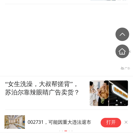
“女生洗澡，大叔帮搓背”，
苏泊尔靠辣眼睛广告卖货？
明
002731，可能因重大违法退市
打开
卖
偿