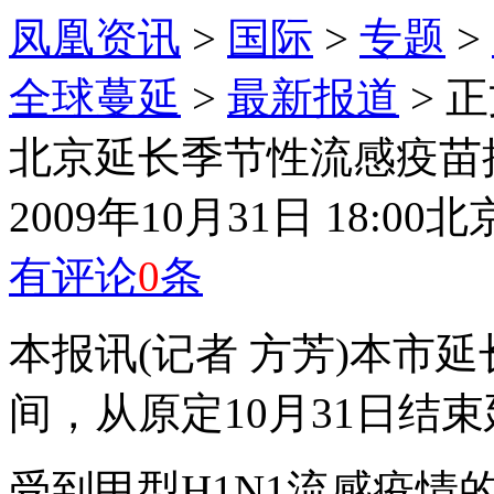
凤凰资讯
>
国际
>
专题
>
全球蔓延
>
最新报道
> 
北京延长季节性流感疫苗接
2009年10月31日 18:00
北
有评论
0
条
本报讯(记者 方芳)本市
间，从原定10月31日结束
受到甲型H1N1流感疫