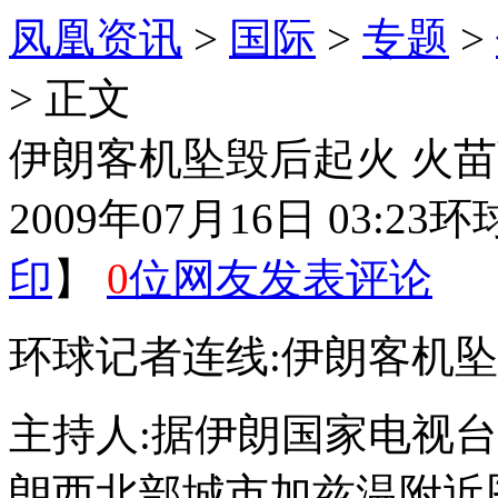
凤凰资讯
>
国际
>
专题
>
> 正文
伊朗客机坠毁后起火 火苗
2009年07月16日 03:23
环
印
】
0
位网友发表评论
环球记者连线:伊朗客机
主持人:据伊朗国家电视台
朗西北部城市加兹温附近