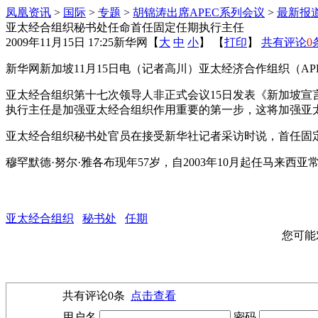
凤凰资讯
>
国际
>
专题
>
胡锦涛出席APEC系列会议
>
最新报
亚太经合组织秘书处任命首任固定任期执行主任
2009年11月15日 17:25
新华网
【
大
中
小
】 【
打印
】
共有评论
0
新华网新加坡11月15日电（记者高川）亚太经济合作组织（A
亚太经合组织第十七次领导人非正式会议15日发表《新加坡宣
执行主任是加强亚太经合组织作用重要的第一步，这将加强亚
亚太经合组织秘书处官员在接受新华社记者采访时说，首任固定任
穆罕默德·努尔·雅各布现年57岁，自2003年10月起任马来西
亚太经合组织
秘书处
任期
您可能
共有评论
0
条
点击查看
用户名
密码