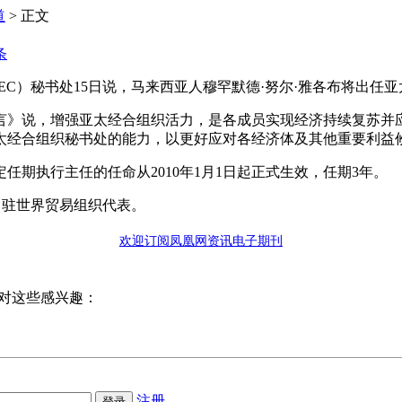
道
> 正文
条
PEC）秘书处15日说，马来西亚人穆罕默德·努尔·雅各布将出
言》说，增强亚太经合组织活力，是各成员实现经济持续复苏并应
太经合组织秘书处的能力，以更好应对各经济体及其他重要利益
期执行主任的任命从2010年1月1日起正式生效，任期3年。
亚常驻世界贸易组织代表。
欢迎订阅凤凰网资讯电子期刊
对这些感兴趣：
注册