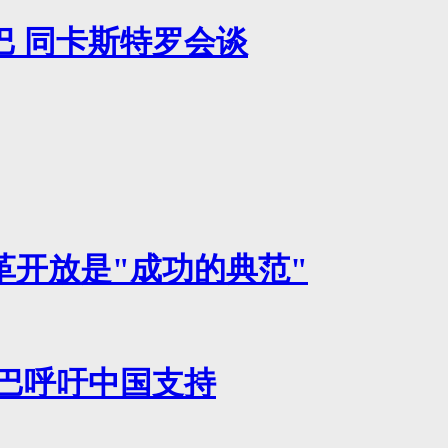
巴 同卡斯特罗会谈
革开放是"成功的典范"
古巴呼吁中国支持