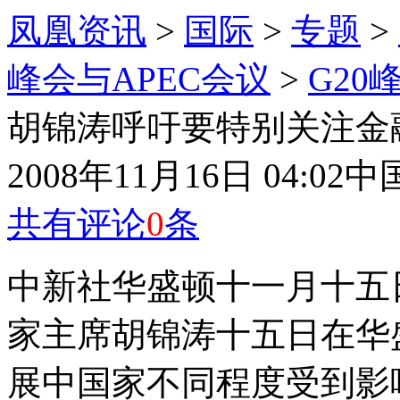
凤凰资讯
>
国际
>
专题
>
峰会与APEC会议
>
G20
胡锦涛呼吁要特别关注金
2008年11月16日 04:02
中
共有评论
0
条
中新社华盛顿十一月十五日
家主席胡锦涛十五日在华
展中国家不同程度受到影