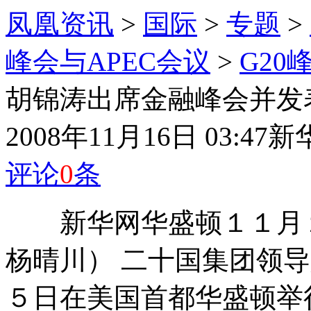
凤凰资讯
>
国际
>
专题
>
峰会与APEC会议
>
G20
胡锦涛出席金融峰会并发
2008年11月16日 03:47
新
评论
0
条
新华网华盛顿１１月１５
杨晴川） 二十国集团领
５日在美国首都华盛顿举