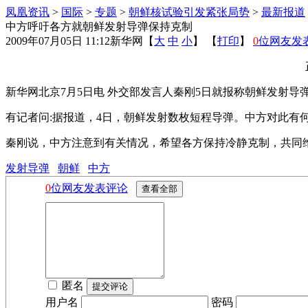
凤凰资讯
>
国际
>
专题
>
朝鲜核试验引发紧张局势
>
最新报道
中方呼吁各方就朝鲜发射导弹保持克制
2009年07月05日 11:12
新华网
【
大
中
小
】 【
打印
】
0
位网友发
新华网北京7月5日电 外交部发言人秦刚5日就报称朝鲜发射导
有记者问:据报道，4日，朝鲜发射数枚短程导弹。中方对此有
秦刚说，中方注意到有关情况，希望各方保持冷静克制，共同
发射导弹
朝鲜
中方
0
位网友发表评论
匿名
用户名
密码