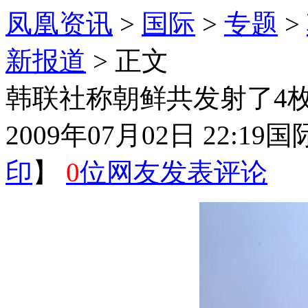
凤凰资讯
>
国际
>
专题
>
新报道
> 正文
韩联社称朝鲜共发射了4
2009年07月02日 22:19
国
印
】
0
位网友发表评论