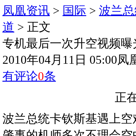
凤凰资讯
>
国际
>
波兰总
道
> 正文
专机最后一次升空视频曝光
2010年04月11日 05:00
凤
有评论
0
条
正在
波兰总统卡钦斯基遇上空
肇事的机师多次不理会空