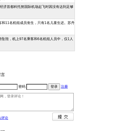
贝宁经济首都科托努国际机场起飞时因没有达到足够
乘客和11名机组成员丧生，只有1名儿童生还。苏丹
塞特坠毁，机上97名乘客和6名机组人员中，仅1人
留言
密码
注册
条评论