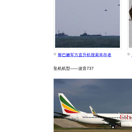
黎巴嫩军方直升机搜索幸存者
坠机机型——波音737