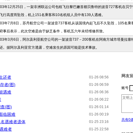
003年12月25日，一架非洲联运公司包租飞往黎巴嫩首都贝鲁特的波音727客机在
飞行高度而坠毁，机上151名乘客和10名机组人员中有139人遇难。
003年7月8日，苏丹航空公司一架波音737客机从该国境内起飞后不久坠毁，105名
府事后表示，此次空难是由于缺乏备件，客机五六年未经维修所致。
003年3月6日，阿尔及利亚航空公司的一架波音737－200客机在阿南方城市塔曼拉
还。据阿尔及利亚官方透露，空难发生的原因可能是技术事故。
网友
生还者
01-26 08:56
存者(图)
01-26 06:59
账号
能遇难
01-26 06:36
者
01-26 06:22
查(图)
01-26 01:14
面临困难
01-26 00:19
共有
0
1名遇难者遗体
01-25 23:16
名遇难者
01-25 22:58