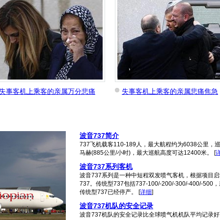
失事客机上乘客的亲属万分悲痛
失事客机上乘客的亲属悲痛焦急
波音737简介
737飞机载客110-189人，最大航程约为6038公里，巡航
马赫(885公里/小时)，最大巡航高度可达12400米。
[
波音737系列客机
波音737系列是一种中短程双发喷气客机，根据项目启
737。传统型737包括737-100/-200/-300/-400/-50
传统型737已经停产。
[
详细
]
波音737机队的安全记录
波音737机队的安全记录比全球喷气机机队平均记录好