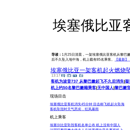
埃塞俄比亚
● 坠机时间：1月25日早晨 ●
坠机地点：
导读：
1月25日清晨，一架埃塞俄比亚客机从黎巴
后不久坠入地中海，机上载有85名乘客。
【最新】
埃塞俄比亚一架客机起火燃烧
13:17
客机为波音737 从黎巴嫩起飞不久后消失
|
疑
机上约50名黎巴嫩籍乘客
|
无中国人
|
黎巴嫩
现场目击
埃塞俄比亚客机消失45分钟 目击称飞机起火坠海
客机坠毁时天气恶劣，狂风暴雨
机上乘客
埃塞尔比亚坠毁客机名单公布 机上没有中国人