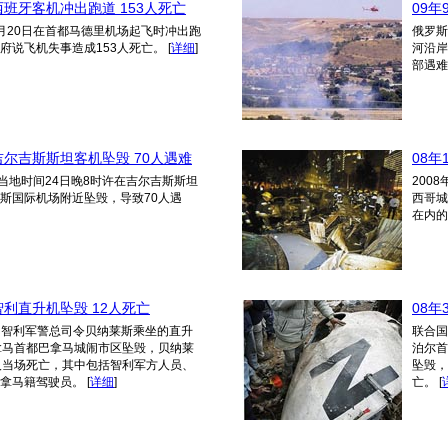
 西班牙客机冲出跑道 153人死亡
09年
月20日在首都马德里机场起飞时冲出跑
俄罗斯
府说飞机失事造成153人死亡。
[
详细
]
河沿岸
部遇难
 吉尔吉斯斯坦客机坠毁 70人遇难
08年
机当地时间24日晚8时许在吉尔吉斯斯坦
200
斯国际机场附近坠毁，导致70人遇
西哥城
在内的
 智利直升机坠毁 12人死亡
08
9日，智利军警总司令贝纳莱斯乘坐的直升
联合国
拿马首都巴拿马城闹市区坠毁，贝纳莱
泊尔首
人当场死亡，其中包括智利军方人员、
坠毁，
巴拿马籍驾驶员。
[
详细
]
亡。
[