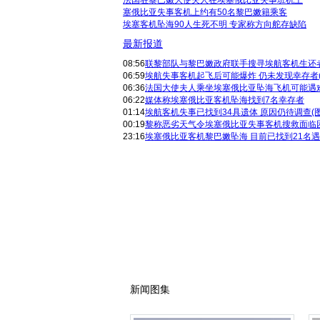
法国驻黎巴嫩大使夫人在埃塞俄比亚失事班机上
塞俄比亚失事客机上约有50名黎巴嫩籍乘客
埃塞客机坠海90人生死不明 专家称方向舵存缺陷
最新报道
08:56
联黎部队与黎巴嫩政府联手搜寻埃航客机生还
06:59
埃航失事客机起飞后可能爆炸 仍未发现幸存者(图
06:36
法国大使夫人乘坐埃塞俄比亚坠海飞机可能遇
06:22
媒体称埃塞俄比亚客机坠海找到7名幸存者
01:14
埃航客机失事已找到34具遗体 原因仍待调查(图.
00:19
黎称恶劣天气令埃塞俄比亚失事客机搜救面临
23:16
埃塞俄比亚客机黎巴嫩坠海 目前已找到21名遇难
新闻图集