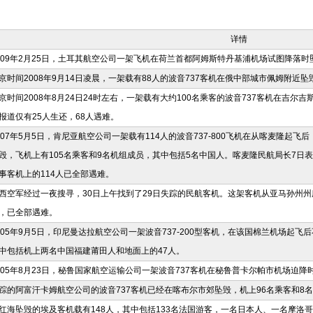
详情
009年2月25日，土耳其航空公司一架飞机在荷兰首都阿姆斯特丹基浦机场试图降落时
京时间2008年9月14日凌晨，一架载有88人的波音737客机在俄中部城市佩姆附近坠
京时间2008年8月24日24时左右，一架载有大约100名乘客的波音737客机在吉
报道仅有25人生还，68人遇难。
007年5月5日，肯尼亚航空公司一架载有114人的波音737-800飞机在从喀麦隆起
毁，
飞机上有105名乘客和9名机组成员，其中包括5名中国人。喀麦隆民航局长7日
事客机上的114人已全部遇难。
西空军经过一夜搜寻，30日上午找到了29日失踪的民航客机。这架客机从亚马孙州州
，已全部遇难。
005年9月5日，印尼曼达拉航空公司一架波音737-200型客机，在该国棉兰机场起飞
中包括机上两名中国福建莆田人和地面上的47人。
005年8月23日，秘鲁国家航空运输公司一架波音737客机在秘鲁普卡尔帕市机场迫降
踪的阿富汗卡姆航空公司的波音737客机已经在喀布尔市郊坠毁，机上96名乘客和8
红海坠毁的埃及客机载有148人，其中包括133名法国游客，一名日本人、一名摩洛哥