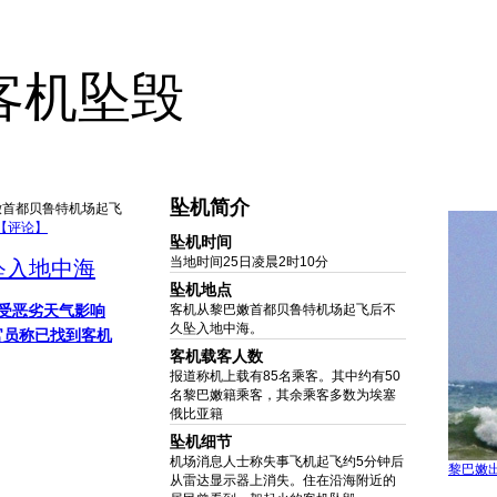
客机坠毁
客机从黎巴嫩首都贝鲁特机场起飞后不久坠入地中海
坠机简介
嫩首都贝鲁特机场起飞
【评论】
坠机时间
当地时间25日凌晨2时10分
坠入地中海
坠机地点
受恶劣天气影响
客机从黎巴嫩首都贝鲁特机场起飞后不
久坠入地中海。
官员称已找到客机
客机载客人数
报道称机上载有85名乘客。其中约有50
名黎巴嫩籍乘客，其余乘客多数为埃塞
俄比亚籍
坠机细节
机场消息人士称失事飞机起飞约5分钟后
黎巴嫩出
从雷达显示器上消失。住在沿海附近的