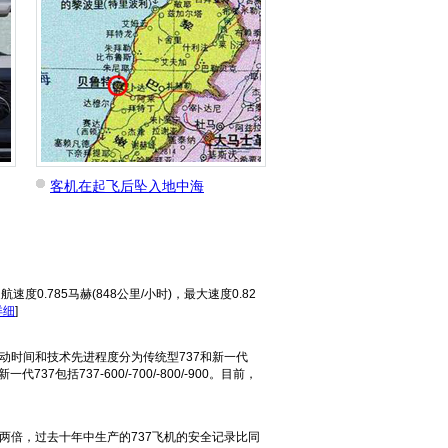
客机在起飞后坠入地中海
速度0.785马赫(848公里/小时)，最大速度0.82
详细
]
动时间和技术先进程度分为传统型737和新一代
0，新一代737包括737-600/-700/-800/-900。目前，
两倍，过去十年中生产的737飞机的安全记录比同