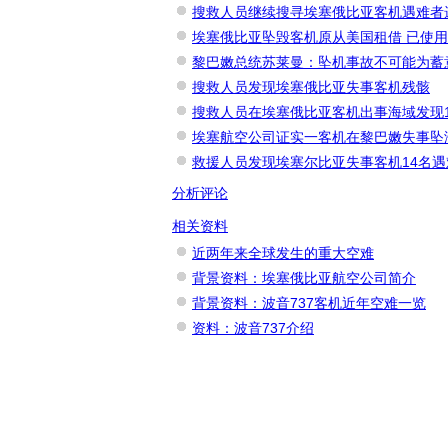
搜救人员继续搜寻埃塞俄比亚客机遇难者
埃塞俄比亚坠毁客机原从美国租借 已使用
黎巴嫩总统苏莱曼：坠机事故不可能为蓄
搜救人员发现埃塞俄比亚失事客机残骸
搜救人员在埃塞俄比亚客机出事海域发现
埃塞航空公司证实一客机在黎巴嫩失事坠海
救援人员发现埃塞尔比亚失事客机14名
分析评论
相关资料
近两年来全球发生的重大空难
背景资料：埃塞俄比亚航空公司简介
背景资料：波音737客机近年空难一览
资料：波音737介绍