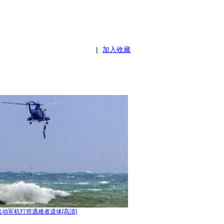
|
加入收藏
动军机打捞遇难者遗体[高清]