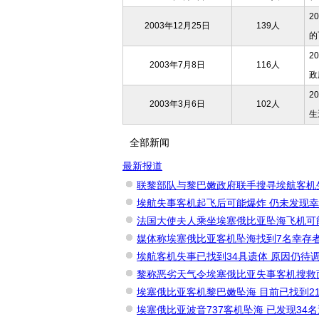
2
2003年12月25日
139人
的
2
2003年7月8日
116人
政
2
2003年3月6日
102人
生
全部新闻
最新报道
联黎部队与黎巴嫩政府联手搜寻埃航客机
埃航失事客机起飞后可能爆炸 仍未发现幸
法国大使夫人乘坐埃塞俄比亚坠海飞机可
媒体称埃塞俄比亚客机坠海找到7名幸存
埃航客机失事已找到34具遗体 原因仍待调
黎称恶劣天气令埃塞俄比亚失事客机搜救
埃塞俄比亚客机黎巴嫩坠海 目前已找到2
埃塞俄比亚波音737客机坠海 已发现34