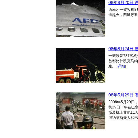
08年8月20日
西班牙一架客机8
道起火，西班牙政
08年8月24日
一架波音737客
首都比什凯克马纳
难。
[
详细
]
08年5月29日
2008年5月2
机29日下午在巴
斯及机上其他11
贝纳莱斯夫人和