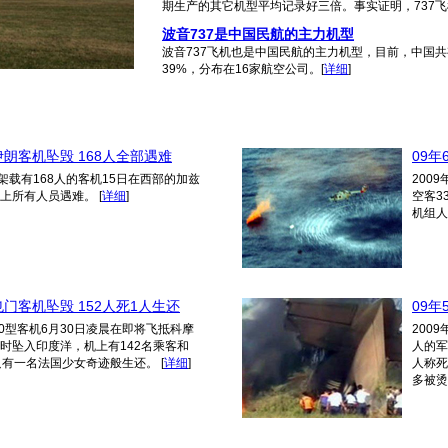
期生产的其它机型平均记录好三倍。事实证明，737
波音737是中国民航的主力机型
波音737飞机也是中国民航的主力机型，目前，中国共
39%，分布在16家航空公司。
[
详细
]
 伊朗客机坠毁 168人全部遇难
09年
架载有168人的客机15日在西部的加兹
200
机上所有人员遇难。
[
详细
]
空客3
机组人
 也门客机坠毁 152人死1人生还
09年
10型客机6月30日凌晨在即将飞抵科摩
200
时坠入印度洋，机上有142名乘客和
人的军
只有一名法国少女奇迹般生还。
[
详细
]
人称死
多被