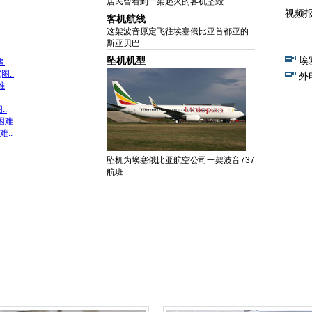
居民曾看到一架起火的客机坠毁
视频
客机航线
这架波音原定飞往埃塞俄比亚首都亚的
斯亚贝巴
坠机机型
埃
者
..
外
难
.
困难
..
坠机为埃塞俄比亚航空公司一架波音737
航班