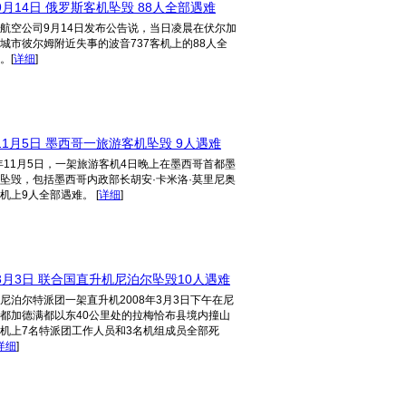
9月14日 俄罗斯客机坠毁 88人全部遇难
航空公司9月14日发布公告说，当日凌晨在伏尔加
城市彼尔姆附近失事的波音737客机上的88人全
。
[
详细
]
11月5日 墨西哥一旅游客机坠毁 9人遇难
8年11月5日，一架旅游客机4日晚上在墨西哥首都墨
坠毁，包括墨西哥内政部长胡安·卡米洛·莫里尼奥
机上9人全部遇难。
[
详细
]
年3月3日 联合国直升机尼泊尔坠毁10人遇难
尼泊尔特派团一架直升机2008年3月3日下午在尼
都加德满都以东40公里处的拉梅恰布县境内撞山
机上7名特派团工作人员和3名机组成员全部死
详细
]