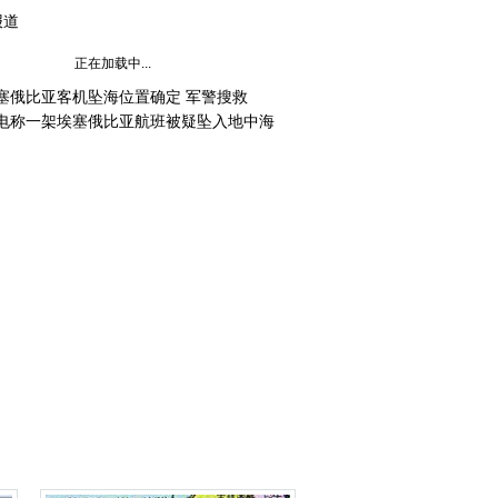
报道
正在加载中...
塞俄比亚客机坠海位置确定 军警搜救
电称一架埃塞俄比亚航班被疑坠入地中海