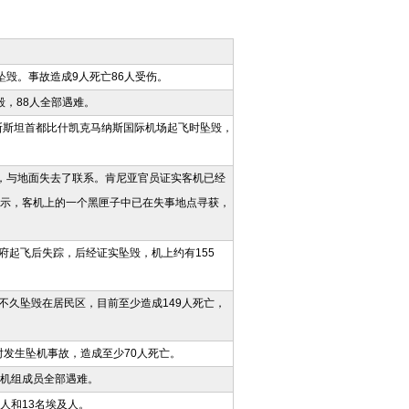
坠毁。事故造成9人死亡86人受伤。
毁，88人全部遇难。
尔吉斯斯坦首都比什凯克马纳斯国际机场起飞时坠毁，
飞后，与地面失去了联系。肯尼亚官员证实客机已经
表示，客机上的一个黑匣子中已在失事地点寻获，
府起飞后失踪，后经证实坠毁，机上约有155
后不久坠毁在居民区，目前至少造成149人死亡，
时发生坠机事故，造成至少70人死亡。
名机组成员全部遇难。
人和13名埃及人。