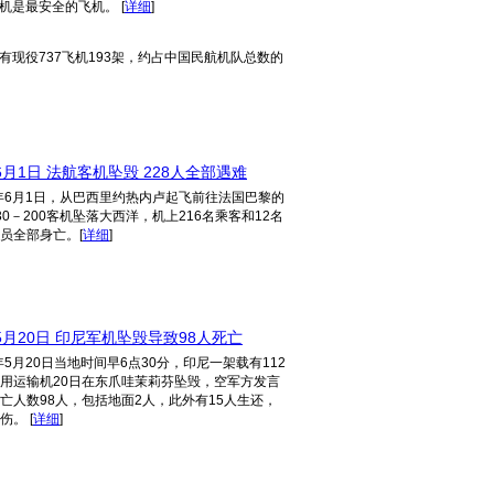
飞机是最安全的飞机。
[
详细
]
有现役737飞机193架，约占中国民航机队总数的
6月1日 法航客机坠毁 228人全部遇难
9年6月1日，从巴西里约热内卢起飞前往法国巴黎的
30－200客机坠落大西洋，机上216名乘客和12名
员全部身亡。
[
详细
]
5月20日 印尼军机坠毁导致98人死亡
9年5月20日当地时间早6点30分，印尼一架载有112
用运输机20日在东爪哇茉莉芬坠毁，空军方发言
亡人数98人，包括地面2人，此外有15人生还，
烫伤。
[
详细
]