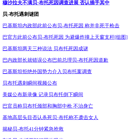
穆沙拉夫不满贝·布托死因调查进展 否认插手其中
贝-布托遇刺谜团
巴基斯坦内政部此前公布贝-布托死因 称并非死于枪击
巴官方此前公布贝-布托死因 为避爆炸撞上天窗支杆[组图]
巴基斯坦两天三种说法 贝布托死因成谜
巴内政部长就错误公布巴前总理贝-布托死因道歉
巴基斯坦拒绝外国势力介入贝布托案调查
贝布托遇刺瞬间视频公布
美媒公布新录像 记录贝布托倒下瞬间
巴官员称贝布托颈部和胸部中枪 不治身亡
基地高层头目否认杀死贝·布托称不袭击女人
揭秘贝-布托41分钟紧急抢救