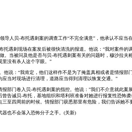
派领导人贝-布托遇刺案的调查工作“不完全满意”，他承认不应当
-布托遇刺现场在案发后被很快清洗的报道。他说：“我对案件的
做。当被问及他是否与贝-布托遇刺案有关的问题时，穆沙拉夫
观里没有杀人这个字眼。”
相。他说：“我肯定，他们这样作不是为了掩盖真相或者是情报部
为应当对现场进行清理，道路应当得到清理以恢复交通。”
报部门卷入贝-布托遇刺案的指控。他说：”我们不介意就此案
后曾告诫贝-布托，基地组织和塔利班准备对她进行报复性恐怖袭
点三至四周前的时候。情报部门获悉那里有危险，我们告诉她不要
器也不会落入恐怖分子之手。(关新)