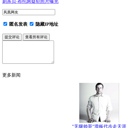
刺杀贝·布托两疑犯照片曝光
匿名发表
隐藏IP地址
更多新闻
"无腿帅哥"滑板代步走天涯