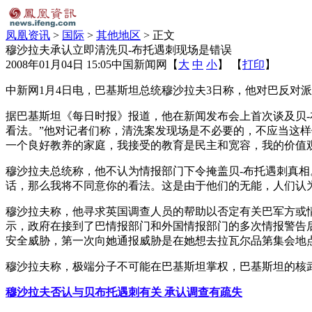
凤凰资讯
>
国际
>
其他地区
> 正文
穆沙拉夫承认立即清洗贝-布托遇刺现场是错误
2008年01月04日 15:05
中国新闻网
【
大
中
小
】 【
打印
】
中新网1月4日电，巴基斯坦总统穆沙拉夫3日称，他对巴反对
据巴基斯坦《每日时报》报道，他在新闻发布会上首次谈及贝
看法。”他对记者们称，清洗案发现场是不必要的，不应当这样
一个良好教养的家庭，我接受的教育是民主和宽容，我的价值
穆沙拉夫总统称，他不认为情报部门下令掩盖贝-布托遇刺真
话，那么我将不同意你的看法。这是由于他们的无能，人们认
穆沙拉夫称，他寻求英国调查人员的帮助以否定有关巴军方或情
示，政府在接到了巴情报部门和外国情报部门的多次情报警告
安全威胁，第一次向她通报威胁是在她想去拉瓦尔品第集会地
穆沙拉夫称，极端分子不可能在巴基斯坦掌权，巴基斯坦的核武
穆沙拉夫否认与贝布托遇刺有关 承认调查有疏失