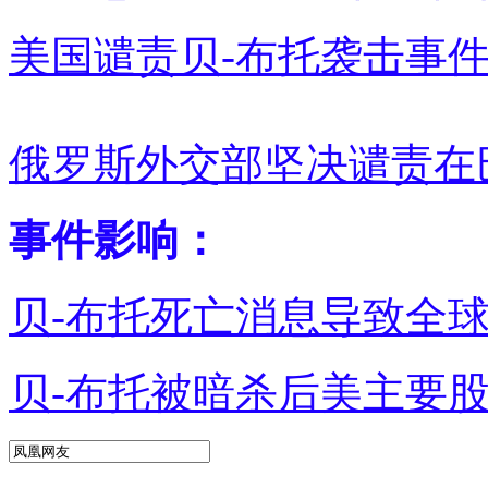
美国谴责贝-布托袭击事
俄罗斯外交部坚决谴责在
事件影响：
贝-布托死亡消息导致全
贝-布托被暗杀后美主要