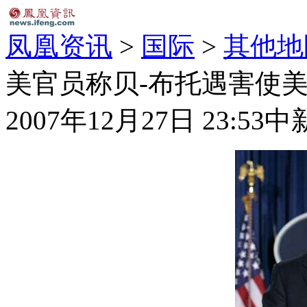
凤凰资讯
>
国际
>
其他地
美官员称贝-布托遇害使
2007年12月27日 23:53
中