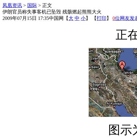
凤凰资讯
>
国际
> 正文
伊朗官员称失事客机已坠毁 残骸燃起熊熊大火
2009年07月15日 17:35
中国网
【
大
中
小
】 【
打印
】
0
位网友发
正在
图示