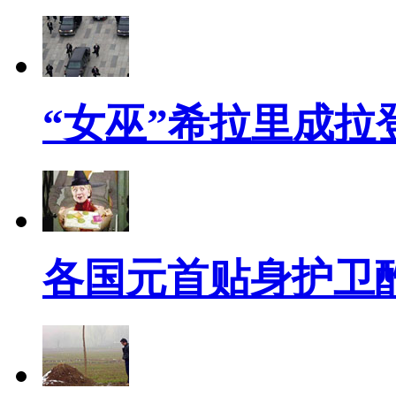
“女巫”希拉里成拉
各国元首贴身护卫