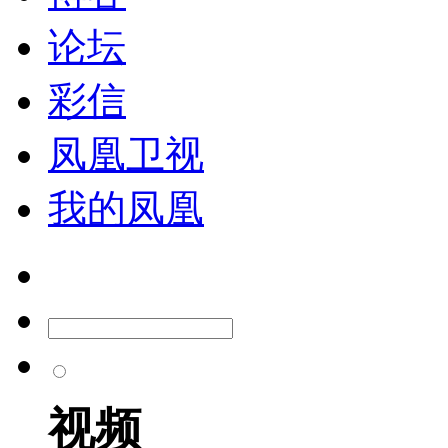
论坛
彩信
凤凰卫视
我的凤凰
视频