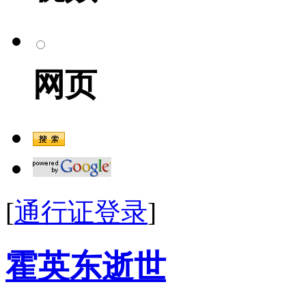
网页
[
通行证登录
]
霍英东逝世