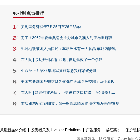
48小时点击排行
1
美副国务卿将于7月25日至26日访华
2
定了！2032年夏季奥运会主办城市为澳大利亚布里斯班
3
郑州地铁被困人员口述：车厢外水有一人多高 车厢内缺氧
4
在人间 | 亲历郑州暴雨：我用皮划艇救了一个孕妇
5
生命至上！第83集团军某旅紧急实施爆破分洪
6
美国常务副国务卿访华为何选在天津？外交部：两个原因
7
在人间 | 红绿灯被淹后，小男孩在路口指路，7位摄影师...
8
重庆姐弟坠亡案细节：凶手欲靠悲情蒙混 警方现场勘察发现...
凤凰新媒体介绍
投资者关系 Investor Relations
广告服务
诚征英才
保护隐
凤凰新媒体
版权所有
Copyright © 