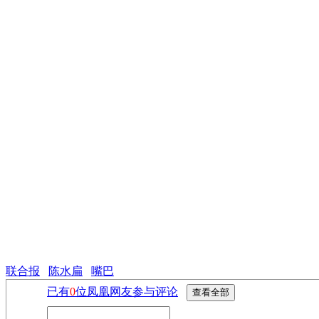
联合报
陈水扁
嘴巴
已有
0
位凤凰网友参与评论