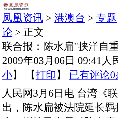
凤凰资讯
>
港澳台
>
专题
论
> 正文
联合报：陈水扁"挟洋自重
2009年03月06日 09:41
人
小
】 【
打印
】
已有评论
0
人民网3月6日电 台湾《
出，陈水扁被法院延长羁