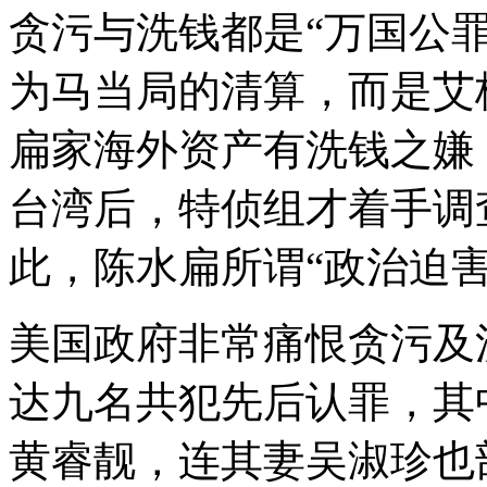
贪污与洗钱都是“万国公
为马当局的清算，而是艾
扁家海外资产有洗钱之嫌
台湾后，特侦组才着手调
此，陈水扁所谓“政治迫
美国政府非常痛恨贪污及
达九名共犯先后认罪，其
黄睿靓，连其妻吴淑珍也