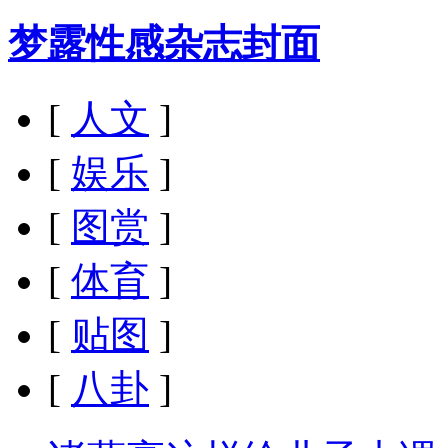
梦露性感杂志封面
[
人文
]
[
娱乐
]
[
图赏
]
[
体育
]
[
贴图
]
[
八卦
]