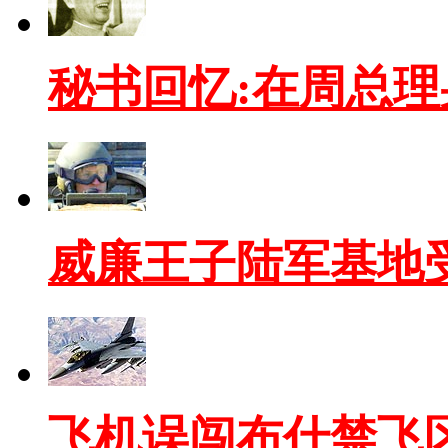
秘书回忆:在周总
威廉王子陆军基地受
飞机误闯布什禁飞区 