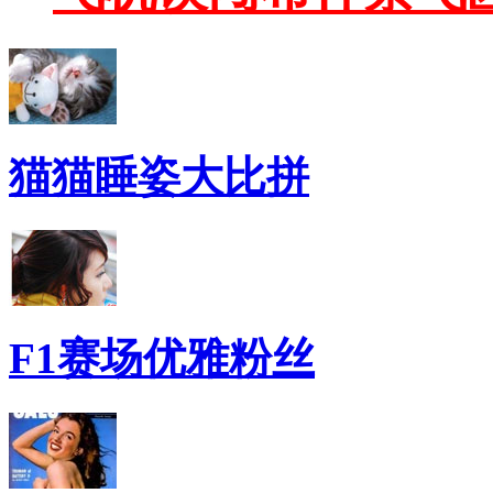
猫猫睡姿大比拼
F1赛场优雅粉丝