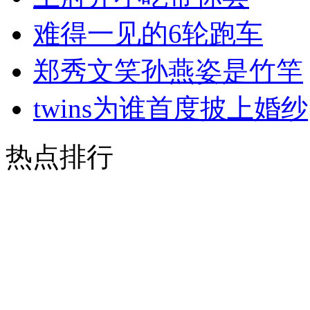
难得一见的6轮跑车
郑秀文笑孙燕姿是竹竿
twins为谁首度披上婚纱
热点排行