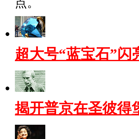
点。
超大号“蓝宝石”闪
揭开普京在圣彼得堡