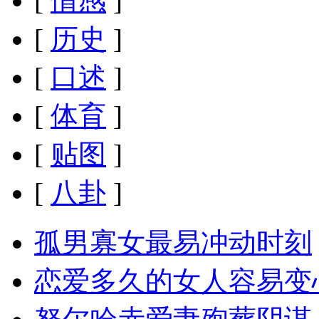
[
情感
]
[
历史
]
[
口述
]
[
体育
]
[
贴图
]
[
八卦
]
孤男寡女最易冲动时刻
恋爱多久的女人容易变