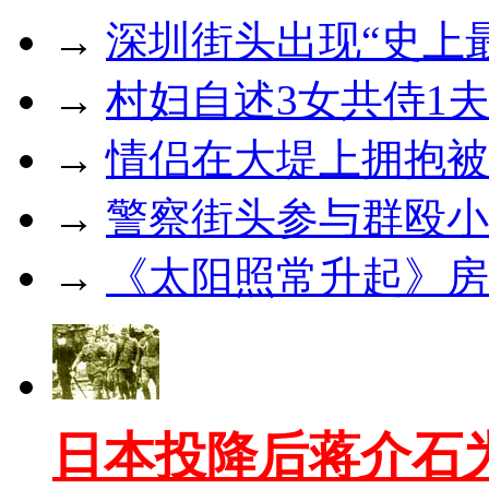
→
深圳街头出现“史上最
→
村妇自述3女共侍1夫
→
情侣在大堤上拥抱被
→
警察街头参与群殴小
→
《太阳照常升起》房
日本投降后蒋介石