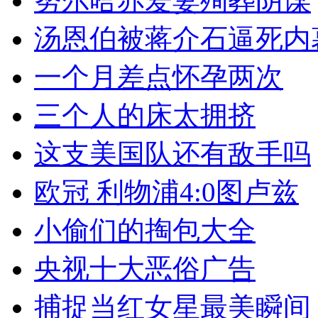
努尔哈赤爱妻殉葬阴谋
汤恩伯被蒋介石逼死内
一个月差点怀孕两次
三个人的床太拥挤
这支美国队还有敌手吗
欧冠 利物浦4:0图卢兹
小偷们的掏包大全
央视十大恶俗广告
捕捉当红女星最美瞬间