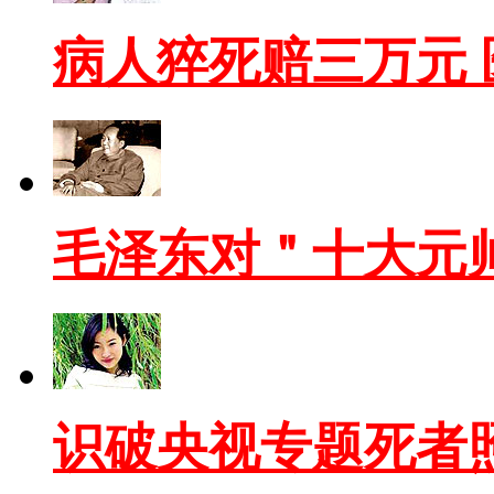
病人猝死赔三万元
毛泽东对＂十大元
识破央视专题死者