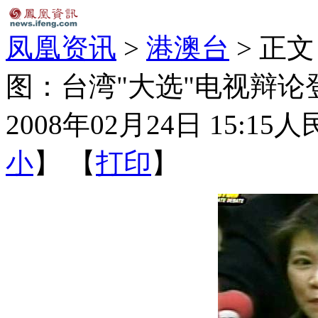
凤凰资讯
>
港澳台
> 正文
图：台湾"大选"电视辩论登
2008年02月24日 15:15
人
小
】 【
打印
】