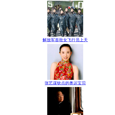
解放军首批女飞行员上天
张艺谋钦点的奥运宝贝