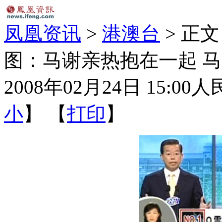
凤凰资讯
>
港澳台
> 正文
图：马谢亲热抱在一起 马比
2008年02月24日 15:00
人
小
】 【
打印
】