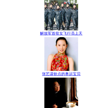
解放军首批女飞行员上天
张艺谋钦点的奥运宝贝