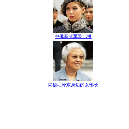
中俄新式军装比拼
揭秘毛泽东身边的女部长