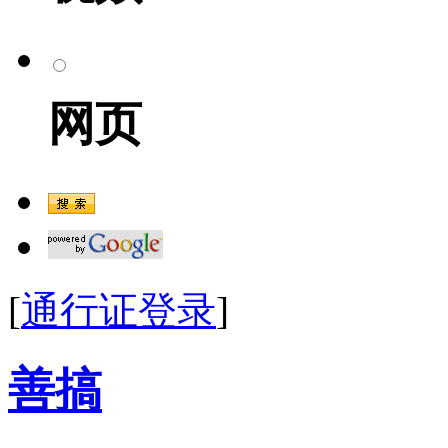
网页
[
通行证登录
]
善搞