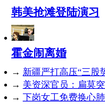
韩美抢滩登陆演习
霍金闹离婚
→
新疆严打高压“三股
→
美资深官员：扁莫突
→
下岗女工免费换心肺