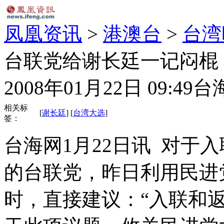
凤凰资讯
>
港澳台
>
台湾
台联党给谢长廷一记闷棍
2008年01月22日 09:49
台
相关标
[
谢长廷
] [
台湾大选
]
签：
台海网1月22日讯 对于
的台联党，昨日利用民进
时，直接建议：“入联和