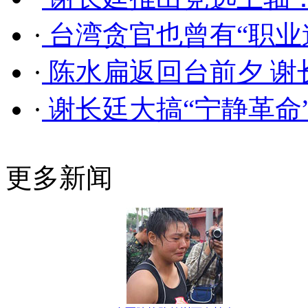
·
台湾贪官也曾有“职业
·
陈水扁返回台前夕 谢
·
谢长廷大搞“宁静革命
更多新闻