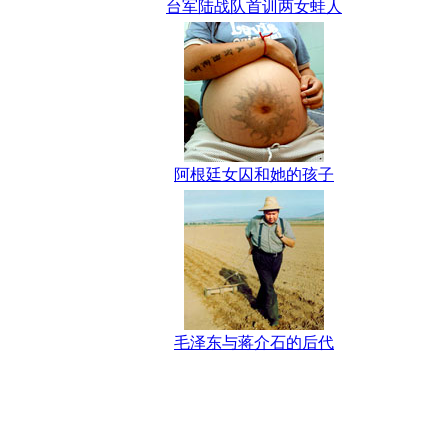
台军陆战队首训两女蛙人
阿根廷女囚和她的孩子
毛泽东与蒋介石的后代