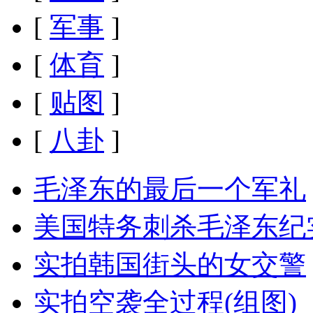
[
军事
]
[
体育
]
[
贴图
]
[
八卦
]
毛泽东的最后一个军礼
美国特务刺杀毛泽东纪
实拍韩国街头的女交警
实拍空袭全过程(组图)