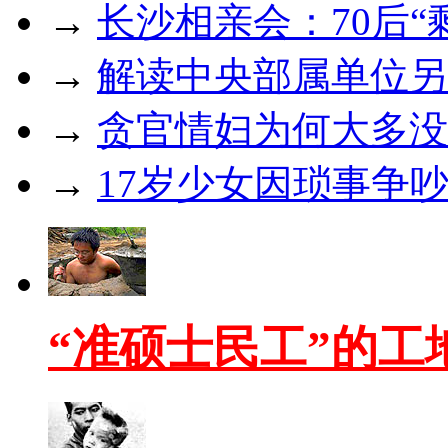
→
长沙相亲会：70后“
→
解读中央部属单位另
→
贪官情妇为何大多没
→
17岁少女因琐事争
“准硕士民工”的工