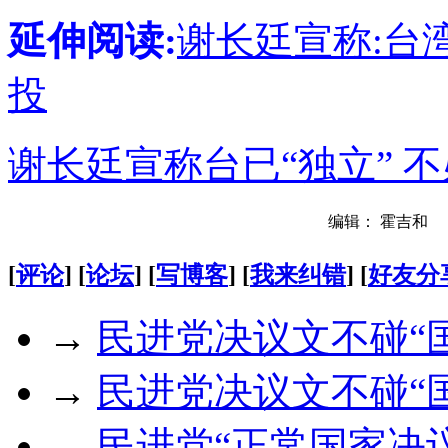
延伸阅读:
谢长廷宣称:台
投
谢长廷宣称台已“独立” 不
编辑： 霍吉和
[
评论
] [
论坛
] [
写博客
] [
我来纠错
] [
好友分
→
民进党决议文不碰“国
→
民进党决议文不碰“国
→
民进党“正常国家决