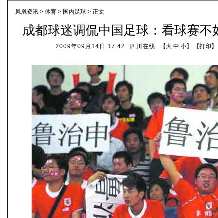
凤凰资讯
>
体育
>
国内足球
> 正文
成都球迷调侃中国足球：看球赛不如
2009年09月14日 17:42
四川在线
【
大
中
小
】 【
打印