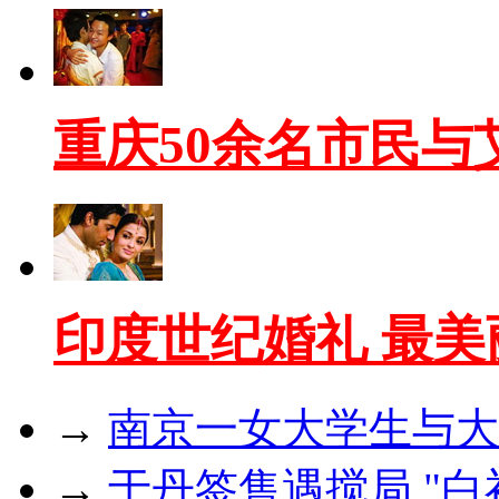
重庆50余名市民与
印度世纪婚礼 最
→
南京一女大学生与大
→
于丹签售遇搅局 "白