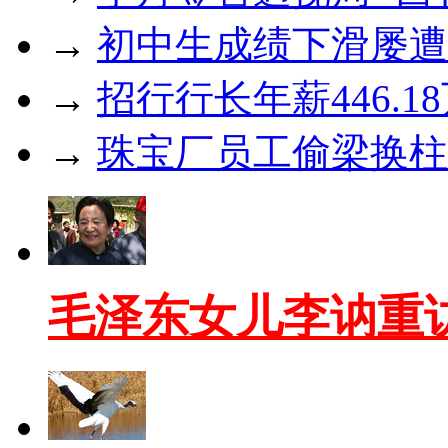
→
初中生成绩下滑屡遭
→
招行行长年薪446.1
→
珠宝厂员工偷梁换柱3
毛泽东女儿李讷重