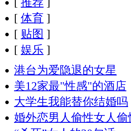
[
推荐
]
[
体育
]
[
贴图
]
[
娱乐
]
港台为爱隐退的女星
美12家最"性感"的酒店
大学生我能替你结婚吗
婚外恋男人偷性女人偷