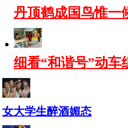
丹顶鹤成国鸟惟一
细看“和谐号”动车
女大学生醉酒媚态