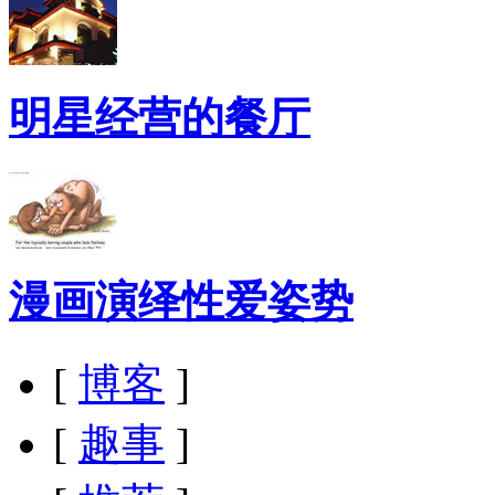
明星经营的餐厅
漫画演绎性爱姿势
[
博客
]
[
趣事
]