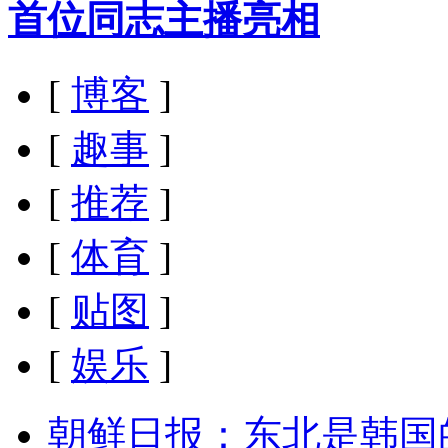
首位同志主播亮相
[
博客
]
[
趣事
]
[
推荐
]
[
体育
]
[
贴图
]
[
娱乐
]
朝鲜日报：东北是韩国