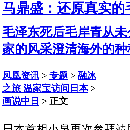
马鼎盛：还原真实的
毛泽东死后毛岸青从未
家的风采澄清海外的种
凤凰资讯
>
专题
>
融冰
之旅 温家宝访问日本
>
画说中日
> 正文
日本首相小泉再次参拜靖