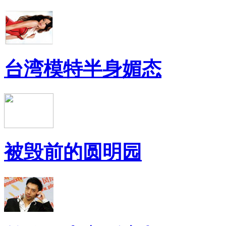
台湾模特半身媚态
被毁前的圆明园