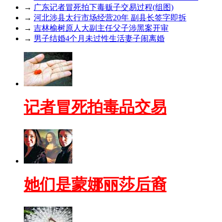
→
广东记者冒死拍下毒贩子交易过程(组图)
→
河北涉县太行市场经营20年 副县长签字即拆
→
吉林榆树原人大副主任父子涉黑案开审
→
男子结婚4个月未过性生活妻子闹离婚
记者冒死拍毒品交易
她们是蒙娜丽莎后裔