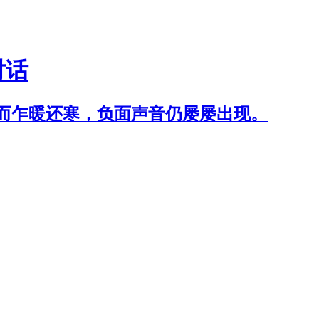
对话
而乍暖还寒，负面声音仍屡屡出现。