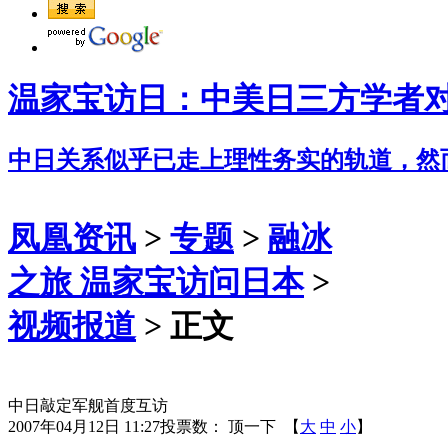
温家宝访日：中美日三方学者
中日关系似乎已走上理性务实的轨道，然
凤凰资讯
>
专题
>
融冰
之旅 温家宝访问日本
>
视频报道
> 正文
中日敲定军舰首度互访
2007年04月12日 11:27
投票数：
顶一下
【
大
中
小
】