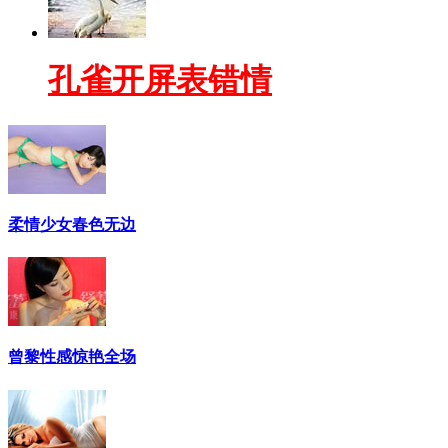
孔雀开屏表错情
柔情少女春色无边
曾黎性感惊艳全场