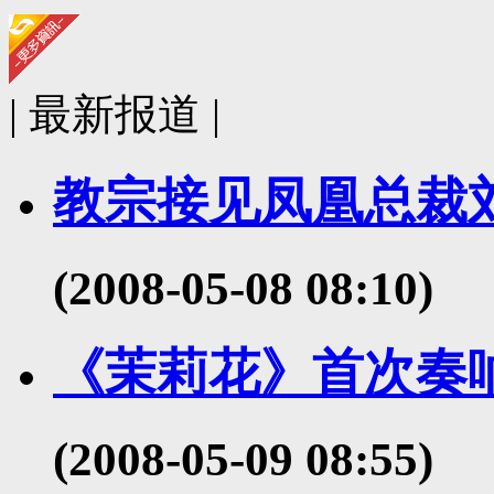
| 最新报道 |
教宗接见凤凰总裁
(2008-05-08 08:10)
《茉莉花》首次奏
(2008-05-09 08:55)