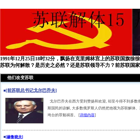
1991年12月25日18时32分，飘扬在克里姆林宫上的苏联国
苏联为何解散？是历史之必然？还是苏联领导不力？前苏联国家
他们改变苏联
[前苏联总书记戈尔巴乔夫]
■
戈尔巴乔夫在西方受到赞扬和欢迎, 却至今得不到多数
斯国民的谅解, 大多数俄罗斯人仍然把他视为苏联解体、
垮台的罪魁祸首。 [
详细内容
]
■
[赫鲁晓夫]