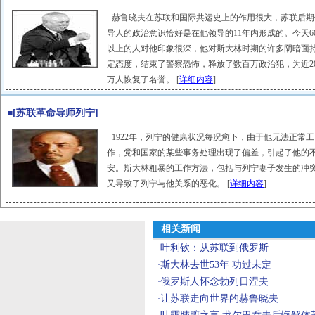
赫鲁晓夫在苏联和国际共运史上的作用很大，苏联后期
导人的政治意识恰好是在他领导的11年内形成的。今天6
以上的人对他印象很深，他对斯大林时期的许多阴暗面
定态度，结束了警察恐怖，释放了数百万政治犯，为近20
万人恢复了名誉。 [
详细内容
]
[苏联革命导师列宁]
■
1922年，列宁的健康状况每况愈下，由于他无法正常工
作，党和国家的某些事务处理出现了偏差，引起了他的
安。斯大林粗暴的工作方法，包括与列宁妻子发生的冲
又导致了列宁与他关系的恶化。 [
详细内容
]
相关新闻
叶利钦：从苏联到俄罗斯
·
斯大林去世53年 功过未定
·
俄罗斯人怀念勃列日涅夫
·
让苏联走向世界的赫鲁晓夫
·