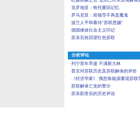
吐露肺腑之言 戈尔巴乔夫后悔解体
·
克罗地亚：铁托重回记忆
·
罗马尼亚：前领导不再是魔鬼
·
波兰人平和看待“苏联恩赐”
·
德国难抹社会主义印记
·
苏东百姓回望红色苏联
·
分析评论
列宁英年早逝 不满斯大林
·
普京对苏联历史及苏联解体的评价
·
《经济学家》:俄想靠能源重现苏联
·
苏联解体亡党的警示
·
苏东剧变后的历史评说
·