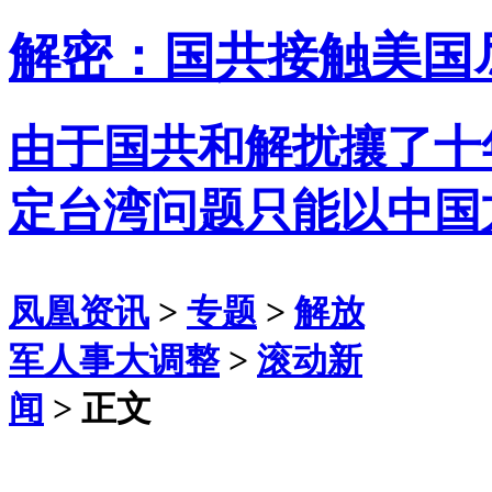
解密：国共接触美国
由于国共和解扰攘了十
定台湾问题只能以中国
凤凰资讯
>
专题
>
解放
军人事大调整
>
滚动新
闻
> 正文