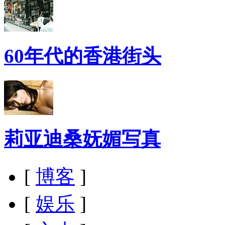
60年代的香港街头
莉亚迪桑妩媚写真
[
博客
]
[
娱乐
]