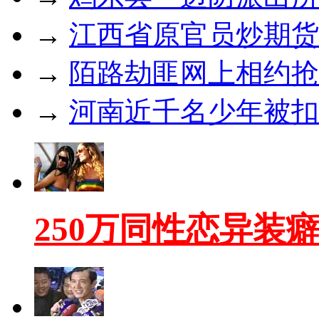
→
江西省原官员炒期货亏
→
陌路劫匪网上相约抢
→
河南近千名少年被扣
250万同性恋异装