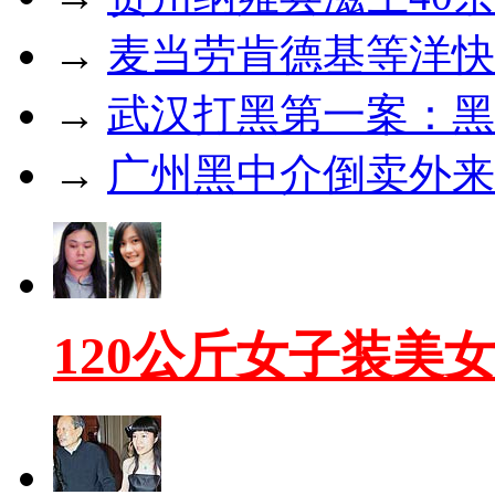
→
麦当劳肯德基等洋快
→
武汉打黑第一案：黑
→
广州黑中介倒卖外来工
120公斤女子装美