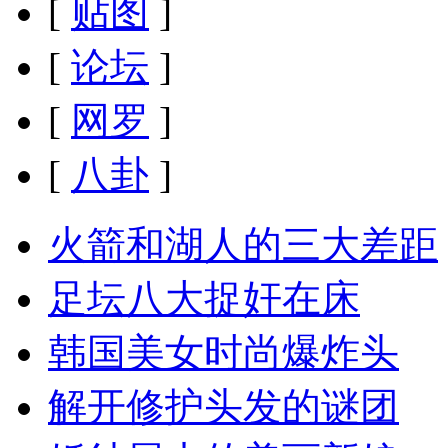
[
贴图
]
[
论坛
]
[
网罗
]
[
八卦
]
火箭和湖人的三大差距
足坛八大捉奸在床
韩国美女时尚爆炸头
解开修护头发的谜团