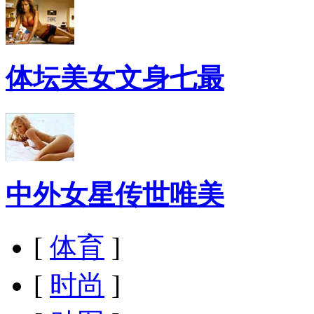
体坛美女文身七最
中外女星传世唯美
[
体育
]
[
时尚
]