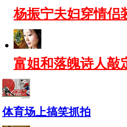
杨振宁夫妇穿情侣
富姐和落魄诗人敲
体育场上搞笑抓拍