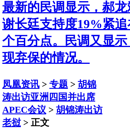
最新的民调显示，郝龙
谢长廷支持度19%紧追
个百分点。民调又显示
现弃保的情况。
凤凰资讯
>
专题
>
胡锦
涛出访亚洲四国并出席
APEC会议
>
胡锦涛出访
老挝
> 正文