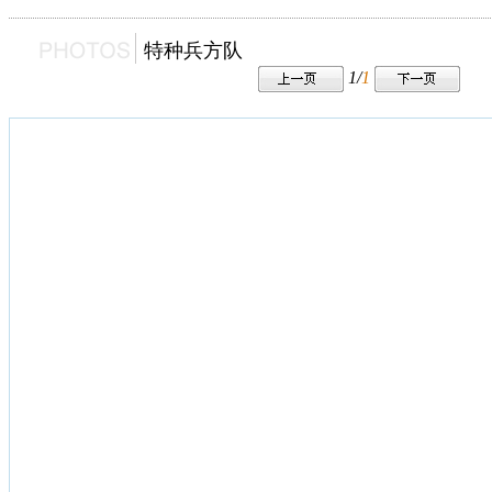
特种兵方队
1/
1