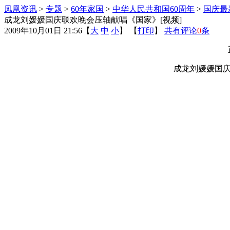
凤凰资讯
>
专题
>
60年家国
>
中华人民共和国60周年
>
国庆最
成龙刘媛媛国庆联欢晚会压轴献唱《国家》[视频]
2009年10月01日 21:56
【
大
中
小
】 【
打印
】
共有评论
0
条
成龙刘媛媛国