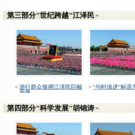
第三部分"世纪跨越"江泽民
游行群众簇拥江泽民巨幅
“与时俱进”标语
画像
第四部分"科学发展"胡锦涛