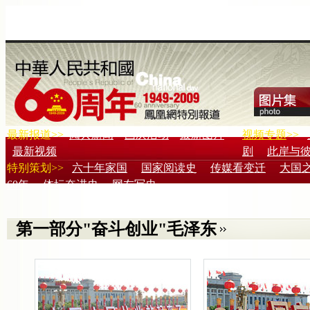
最新报道>>
阅兵新闻
国庆活动
最新图片
视频专题
>>
最新视频
剧
此岸与
特别策划>>
六十年家国
国家阅读史
传媒看变迁
大国
60年
体坛奋进史
网友写史
第一部分"奋斗创业"毛泽东