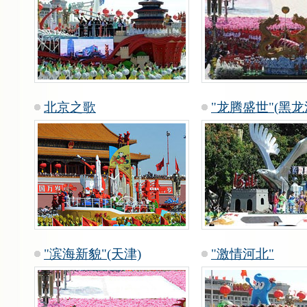
北京之歌
"龙腾盛世"(黑龙
"滨海新貌"(天津)
"激情河北"