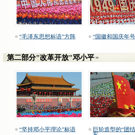
“毛泽东思想标语”方阵
“国徽和国庆年号
第二部分"改革开放"邓小平
“坚持邓小平理论”标语
巨轮造型的“团结
车