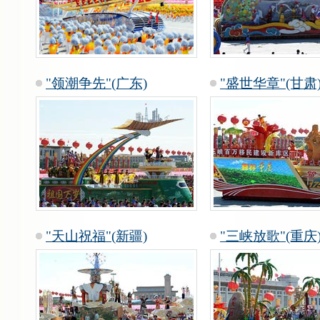
"领潮争先"(广东)
"盛世华章"(甘肃
"天山祝福"(新疆)
"三峡放歌"(重庆