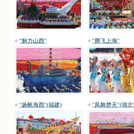
"魅力山西"
"腾飞上海"
"扬帆海西"(福建)
"凤舞楚天"(湖北