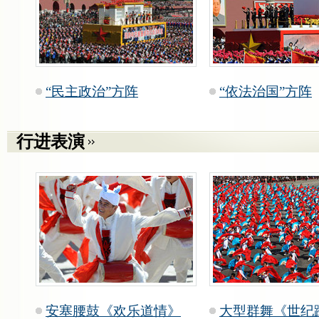
“民主政治”方阵
“依法治国”方阵
行进表演
安塞腰鼓《欢乐道情》
大型群舞《世纪