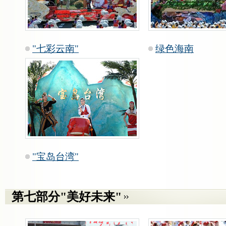
"七彩云南"
绿色海南
"宝岛台湾"
第七部分"美好未来"