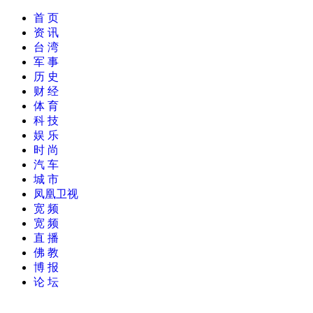
首 页
资 讯
台 湾
军 事
历 史
财 经
体 育
科 技
娱 乐
时 尚
汽 车
城 市
凤凰卫视
宽 频
宽 频
直 播
佛 教
博 报
论 坛