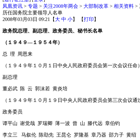
凤凰资讯
>
专题
>
关注2008年两会
>
大部制改革
>
相关资料
>
历任国务院主要领导人名单
2008年03月03日 09:21
【
大
中
小
】 【
打印
】
政务院总理、副总理、政务委员、秘书长名单
（１９４９―１９５４年）
总 理 周恩来
（１９４９年１０月１日中央人民政府委员会第一次会议任命
副总理
董必武 陈 云 郭沫若 黄炎培
（１９４９年１０月１９日中央人民政府委员会第三次会议通
政务委员
谭平山 谢觉哉 罗瑞卿 薄一波 曾 山 滕代远 章伯钧
李立三 马叙伦 陈劭先 王昆仑 罗隆基 章乃器 邵力子 黄绍