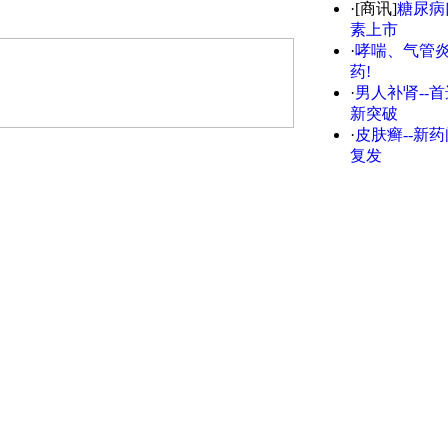
·[商讯]
糖尿病
素上市
·
哮喘、气管炎
药!
·
男人补肾--首
新突破
·
皮肤癣--新药
复发