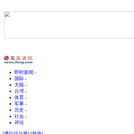
即时新闻
-
国际
-
大陆
-
台湾
-
体育
-
军事
-
历史
-
社会
-
评论
[
通行证注册
] [
登录
]