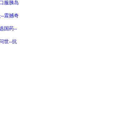
口服胰岛
--震撼奇
选国药--
问世--抗