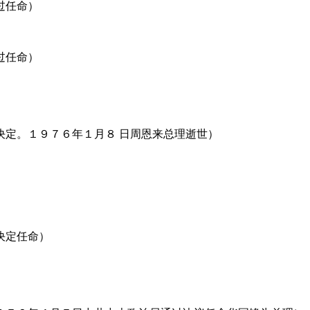
过任命）
过任命）
决定。１９７６年１月８ 日周恩来总理逝世）
决定任命）