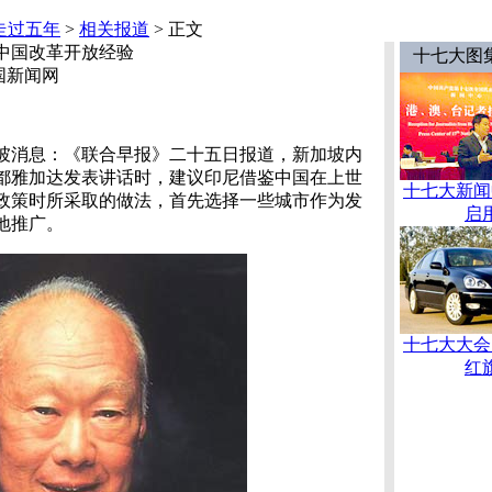
走过五年
>
相关报道
> 正文
中国改革开放经验
十七大图
中国新闻网
坡消息：《联合早报》二十五日报道，新加坡内
都雅加达发表讲话时，建议印尼借鉴中国在上世
十七大新闻
政策时所采取的做法，首先选择一些城市作为发
启
地推广。
十七大大会
红