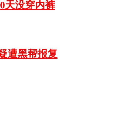
0天没穿内裤
疑遭黑帮报复