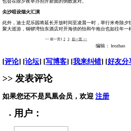
也会在除夕夜举办别开新面的倒数派对。
尖沙咀设烟火汇演
此外，迪士尼乐园将延长开放时间至凌晨一时，举行米奇除夕
聚大巡游，铜锣湾怡东酒店对开海傍的怡和午炮台也如往年一
<< 前一页
1
2
3
后一页 >>
编辑： leozhao
[
评论
] [
论坛
] [
写博客
] [
我来纠错
] [
好友分
>> 发表评论
如果您还不是凤凰会员，欢迎
注册
用户：