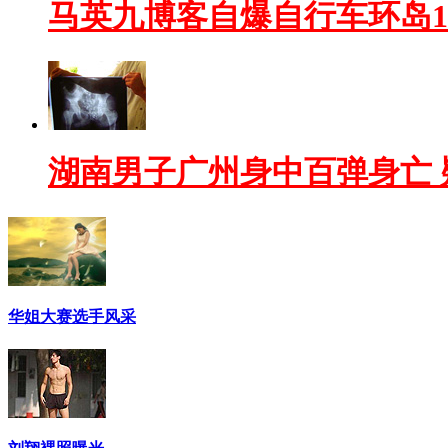
马英九博客自爆自行车环岛1
湖南男子广州身中百弹身亡 
华姐大赛选手风采