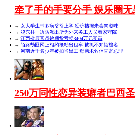
牵了手的手要分手 娱乐圈无
→
女大学生带多病爷爷上学 经济拮据未尝肉滋味
→
鸡东县一边防派出所为外来务工人员看家守院
→
江西省原官员炒期货亏损3404万元受审
→
陌路劫匪网上相约抢劫出租车 被抓不知搭档名
→
河南近千名少年被扣当黑工 母亲求救信直寄总理
250万同性恋异装癖者巴西