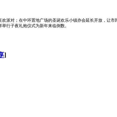
狂欢派对；在中环置地广场的圣诞欢乐小镇亦会延长开放，让市
样举行子夜礼炮仪式为新年来临倒数。
享
]