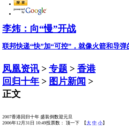
李炜：向“慢”开战
联邦快递“快”加“可控”，就像火箭和导
凤凰资讯
>
专题
>
香港
回归十年
>
图片新闻
>
正文
2007香港回归十年 盛装倒数迎元旦
2006年12月31日 10:49
投票数：
顶一下
【
大
中
小
】