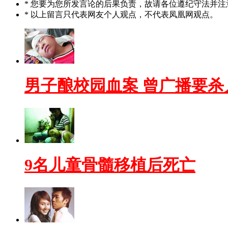
* 您要为您所发言论的后果负责，故请各位遵纪守法并注
* 以上留言只代表网友个人观点，不代表凤凰网观点。
男子酿校园血案 曾广播要杀
9名儿童骨髓移植后死亡