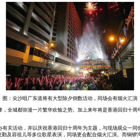
图：尖沙咀广东道将有大型除夕倒数活动，同场会有烟火汇演
降，全城都弥漫一片繁华欢愉之势。加上来年将是香港回归十周
办有关活动，并以庆祝香港回归十周年为主题，与现场观众一同
克勤及容祖儿等多位歌星表演，同场更会配合烟火汇演。而铜锣湾