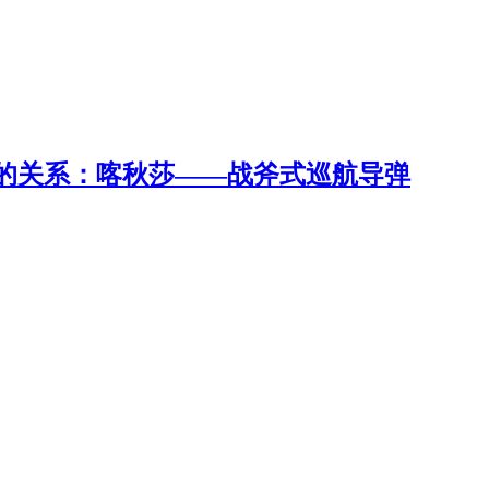
弹的关系：喀秋莎——战斧式巡航导弹