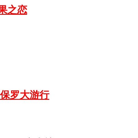
果之恋
圣保罗大游行