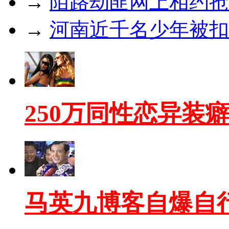
→
陌路劫匪网上相约抢
→
河南近千名少年被扣
250万同性恋异装
马英九博客自爆自