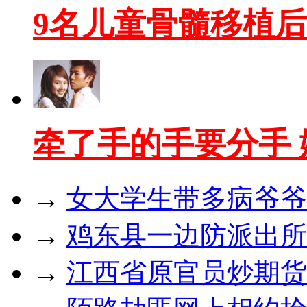
9名儿童骨髓移植
牵了手的手要分手
→
女大学生带多病爷爷
→
鸡东县一边防派出所
→
江西省原官员炒期货亏