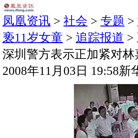
凤凰资讯
>
社会
>
专题
>
亵11岁女童
>
追踪报道
>
深圳警方表示正加紧对林
2008年11月03日 19:58
新