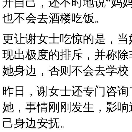
开自己，还不时地说“妈
也不会去酒楼吃饭。
更让谢女士吃惊的是，当
现出极度的排斥，并称除
她身边，否则不会去学校
昨日，谢女士还专门咨询
她，事情刚刚发生，影响
己身边安抚。