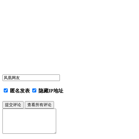
匿名发表
隐藏IP地址