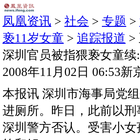
凤凰资讯
>
社会
>
专题
>
亵11岁女童
>
追踪报道
>
深圳官员被指猥亵女童续
2008年11月02日 06:53
新
本报讯 深圳市海事局党
进厕所。昨日，此前以刑
深圳警方否认。受害小女