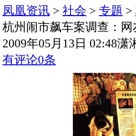
凤凰资讯
>
社会
>
专题
>
杭州闹市飙车案调查：网
2009年05月13日 02:48
潇
有评论
0
条