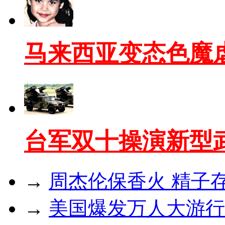
马来西亚变态色魔
台军双十操演新型
→
周杰伦保香火 精子存
→
美国爆发万人大游行