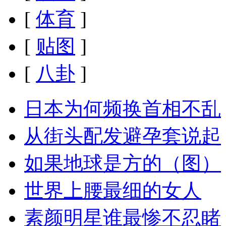
[
体育
]
[
贴图
]
[
八卦
]
日本为何频换首相不乱
从街头配发避孕套说起
如果地球是方的（图）
世界上腰最细的女人
素颜明星谁最惨不忍睹