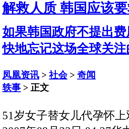
解救人质 韩国应该
如果韩国政府不提出费
快地忘记这场全球关注
凤凰资讯
>
社会
>
奇闻
轶事
> 正文
51岁女子替女儿代孕怀上