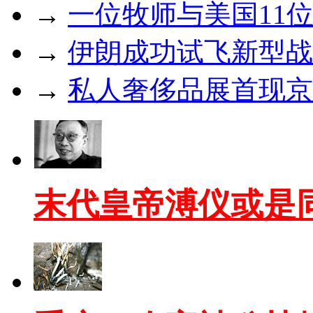
→
一位牧师与美国11
→
伊朗成功试飞新型战
→
私人奢侈品展首现京城
末代皇帝溥仪或是