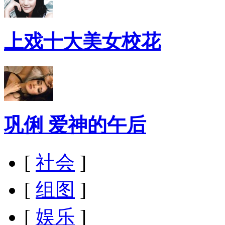
上戏十大美女校花
巩俐 爱神的午后
[
社会
]
[
组图
]
[
娱乐
]