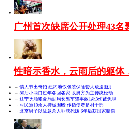
广州首次缺席公开处理43名
性暗示香水，云雨后的躯体
→
情人节出奇招 纽约地铁包装保险套大放送(图)
→
80后小两口过年各回各家 以男方为主传统松动
→
辽宁抚顺粮食局副局长驾车肇事致1死3伤被免职
→
村民遭10余人持械围殴 传指使者是村干部
→
北京男子以故意杀人罪获死缓 6年后获国家赔偿