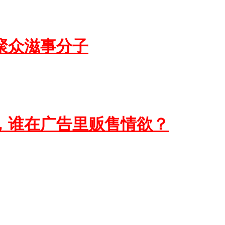
聚众滋事分子
，谁在广告里贩售情欲？