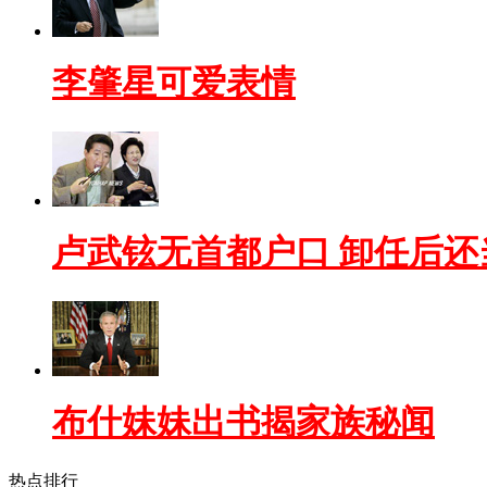
李肇星可爱表情
卢武铉无首都户口 卸任后还
布什妹妹出书揭家族秘闻
热点排行